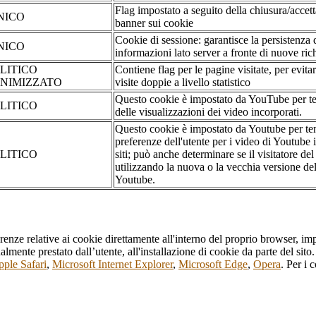
Flag impostato a seguito della chiusura/accet
NICO
banner sui cookie
Cookie di sessione: garantisce la persistenza 
NICO
informazioni lato server a fronte di nuove rich
LITICO
Contiene flag per le pagine visitate, per evita
NIMIZZATO
visite doppie a livello statistico
Questo cookie è impostato da YouTube per te
LITICO
delle visualizzazioni dei video incorporati.
Questo cookie è impostato da Youtube per ten
preferenze dell'utente per i video di Youtube 
LITICO
siti; può anche determinare se il visitatore del
utilizzando la nuova o la vecchia versione dell
Youtube.
erenze relative ai cookie direttamente all'interno del proprio browser, im
tualmente prestato dall’utente, all'installazione di cookie da parte del si
ple Safari
,
Microsoft Internet Explorer
,
Microsoft Edge
,
Opera
. Per i 