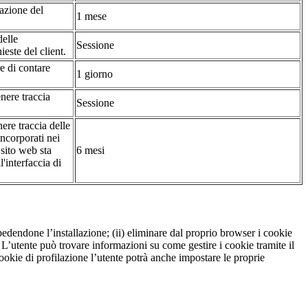
tazione del
1 mese
delle
Sessione
ieste del client.
re di contare
1 giorno
nere traccia
Sessione
ere traccia delle
incorporati nei
 sito web sta
6 mesi
'interfaccia di
pedendone l’installazione; (ii) eliminare dal proprio browser i cookie
to. L’utente può trovare informazioni su come gestire i cookie tramite il
cookie di profilazione l’utente potrà anche impostare le proprie