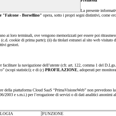
Premessa
La presente informativ
e "Falcone - Borsellino"
opera, sotto i propri segni distintivi, come ero
nviano ai loro terminali, ove vengono memorizzati per essere poi ritrasmessi
(c.d. cookie di prima parte); (ii) da titolari estranei al sito web visitato 
tivi gestori.
r facilitare la navigazione dell’utente (cfr. art. 122, comma 1 del D.Lgs
o” (scopi statistici); e di (c)
PROFILAZIONE
, adoperati per monitor
re della piattaforma Cloud SaaS “PrimaVisioneWeb” non prevedono la regi
2003 e s.m.i.) per l’erogazione di servizi o di dati analitici anonimi al 
OLOGIA
FUNZIONE