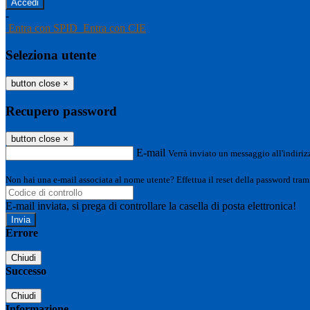
-
Entra con SPID
Entra con CIE
Seleziona utente
button close
×
Recupero password
button close
×
E-mail
Verrà inviato un messaggio all'indirizz
Non hai una e-mail associata al nome utente? Effettua il reset della password tram
E-mail inviata, si prega di controllare la casella di posta elettronica!
Errore
Chiudi
Successo
Chiudi
Informazione