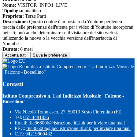
Nome:
VISITOR_INFO1_LIVE
Tipologia:
analitico
Proprieta:
Terze Parti
Descrizione:
Questo cookie è impostato da Youtube per tenere
traccia delle preferenze dell'utente per i video di Youtube incorporati
nei siti; può anche determinare se il visitatore del sito web sta
utilizzando la nuova o la vecchia versione dell'interfaccia di
Youtube.
Durata:
6 mesi
Accetta tutti
Salva le preferenze
Istituto Comprensivo n. 1 ad Indirizzo Musicale
"Falcone - Borsellino"
Contatti
Istituto Comprensivo n. 1 ad Indirizzo Musicale "Falcone -
Borsellino"
Via Nicolò Tommaseo, 27, 50019 Sesto Fiorentino (FI)
Tel:
055 4481836
Email:
fiic86600b@istruzione.it
Link per inviare una mail
PEC:
fiic86600b@pec.istruzione.it
Link per inviare una mail
C.F.: 94219800482