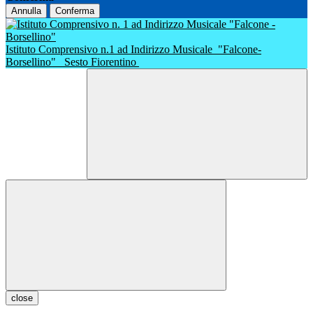
Annulla
Conferma
Istituto Comprensivo n.1 ad Indirizzo Musicale
"Falcone-
Borsellino"
Sesto Fiorentino
close