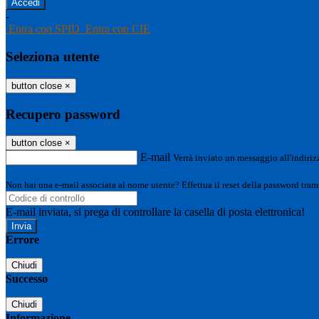
-
Entra con SPID
Entra con CIE
Seleziona utente
button close
×
Recupero password
button close
×
E-mail
Verrà inviato un messaggio all'indirizz
Non hai una e-mail associata al nome utente? Effettua il reset della password tram
E-mail inviata, si prega di controllare la casella di posta elettronica!
Errore
Chiudi
Successo
Chiudi
Informazione