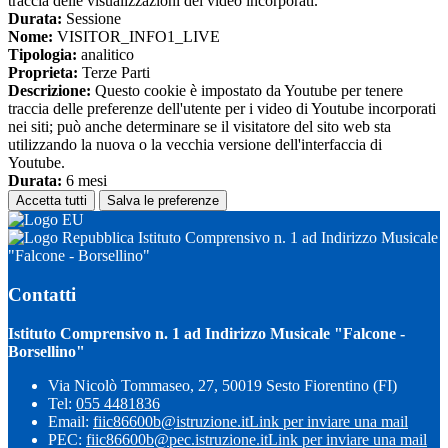
traccia delle visualizzazioni dei video incorporati.
Durata:
Sessione
Nome:
VISITOR_INFO1_LIVE
Tipologia:
analitico
Proprieta:
Terze Parti
Descrizione:
Questo cookie è impostato da Youtube per tenere
traccia delle preferenze dell'utente per i video di Youtube incorporati
nei siti; può anche determinare se il visitatore del sito web sta
utilizzando la nuova o la vecchia versione dell'interfaccia di
Youtube.
Durata:
6 mesi
Accetta tutti
Salva le preferenze
Istituto Comprensivo n. 1 ad Indirizzo Musicale
"Falcone - Borsellino"
Contatti
Istituto Comprensivo n. 1 ad Indirizzo Musicale "Falcone -
Borsellino"
Via Nicolò Tommaseo, 27, 50019 Sesto Fiorentino (FI)
Tel:
055 4481836
Email:
fiic86600b@istruzione.it
Link per inviare una mail
PEC:
fiic86600b@pec.istruzione.it
Link per inviare una mail