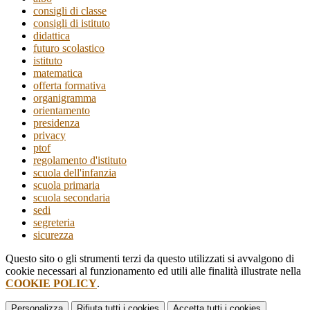
consigli di classe
consigli di istituto
didattica
futuro scolastico
istituto
matematica
offerta formativa
organigramma
orientamento
presidenza
privacy
ptof
regolamento d'istituto
scuola dell'infanzia
scuola primaria
scuola secondaria
sedi
segreteria
sicurezza
Questo sito o gli strumenti terzi da questo utilizzati si avvalgono di
cookie necessari al funzionamento ed utili alle finalità illustrate nella
COOKIE POLICY
.
Personalizza
Rifiuta tutti
i cookies
Accetta tutti
i cookies