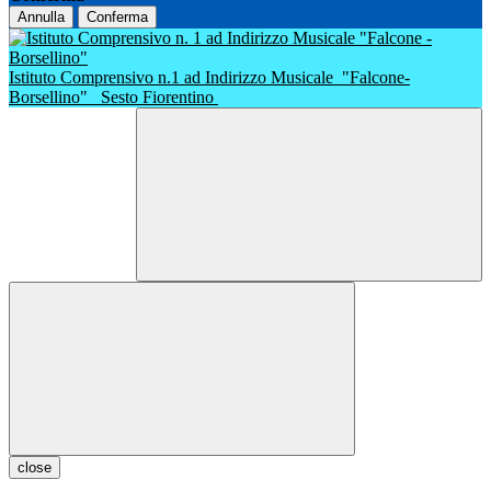
Annulla
Conferma
Istituto Comprensivo n.1 ad Indirizzo Musicale
"Falcone-
Borsellino"
Sesto Fiorentino
close