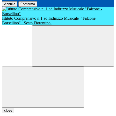
Annulla
Conferma
Istituto Comprensivo n.1 ad Indirizzo Musicale
"Falcone-
Borsellino"
Sesto Fiorentino
close