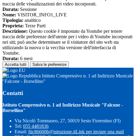
traccia delle visualizzazioni dei video incorporati.
Durata:
Sessione
Nome:
VISITOR_INFO1_LIVE
Tipologia:
analitico
Proprieta:
Terze Parti
Descrizione:
Questo cookie è impostato da Youtube per tenere
traccia delle preferenze dell'utente per i video di Youtube incorporati
nei siti; può anche determinare se il visitatore del sito web sta
utilizzando la nuova o la vecchia versione dell'interfaccia di
Youtube.
Durata:
6 mesi
Accetta tutti
Salva le preferenze
Istituto Comprensivo n. 1 ad Indirizzo Musicale
"Falcone - Borsellino"
Contatti
Istituto Comprensivo n. 1 ad Indirizzo Musicale "Falcone -
Borsellino"
Via Nicolò Tommaseo, 27, 50019 Sesto Fiorentino (FI)
Tel:
055 4481836
Email:
fiic86600b@istruzione.it
Link per inviare una mail