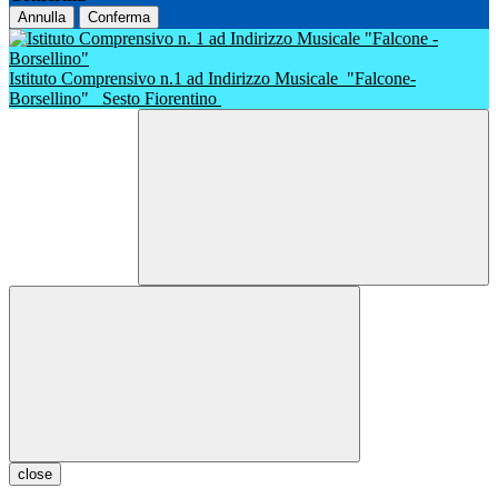
Annulla
Conferma
Istituto Comprensivo n.1 ad Indirizzo Musicale
"Falcone-
Borsellino"
Sesto Fiorentino
close