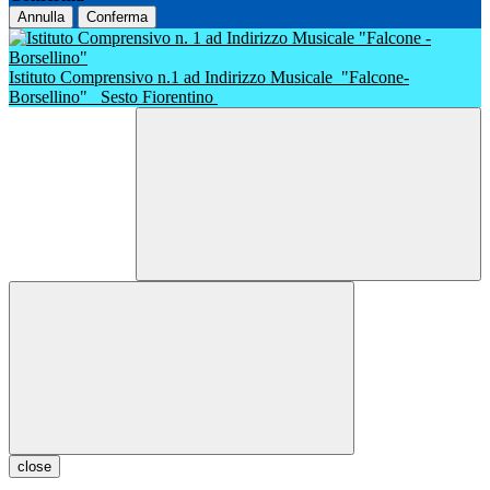
Annulla
Conferma
Istituto Comprensivo n.1 ad Indirizzo Musicale
"Falcone-
Borsellino"
Sesto Fiorentino
close