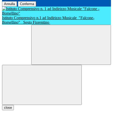
Annulla
Conferma
Istituto Comprensivo n.1 ad Indirizzo Musicale
"Falcone-
Borsellino"
Sesto Fiorentino
close