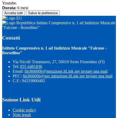
Youtube.
Durata:
6 mesi
Accetta tutti
Salva le preferenze
Istituto Comprensivo n. 1 ad Indirizzo Musicale
"Falcone - Borsellino"
Contatti
Istituto Comprensivo n. 1 ad Indirizzo Musicale "Falcone -
Borsellino"
Via Nicolò Tommaseo, 27, 50019 Sesto Fiorentino (FI)
Tel:
055 4481836
Email:
fiic86600b@istruzione.it
Link per inviare una mail
PEC:
fiic86600b@pec.istruzione.it
Link per inviare una mail
C.F.: 94219800482
Sezione Link Utili
Cookie policy
Note legali