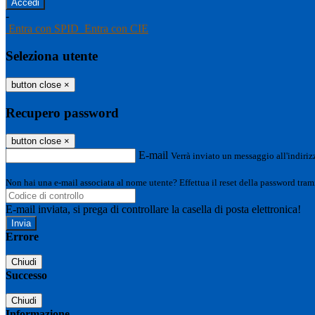
-
Entra con SPID
Entra con CIE
Seleziona utente
button close
×
Recupero password
button close
×
E-mail
Verrà inviato un messaggio all'indirizz
Non hai una e-mail associata al nome utente? Effettua il reset della password tram
E-mail inviata, si prega di controllare la casella di posta elettronica!
Errore
Chiudi
Successo
Chiudi
Informazione