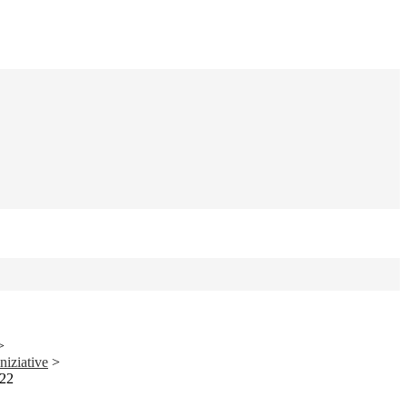
>
niziative
>
022