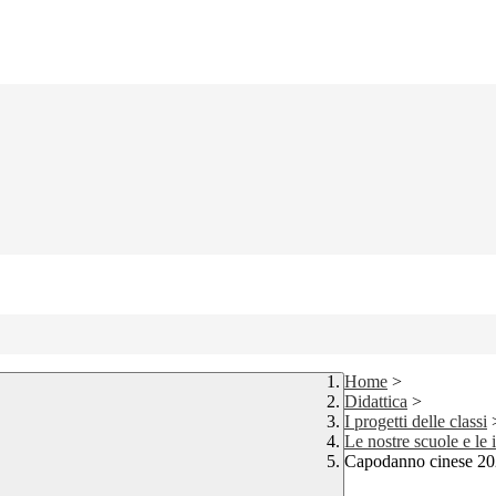
Home
>
Didattica
>
I progetti delle classi
Le nostre scuole e le i
Capodanno cinese 2