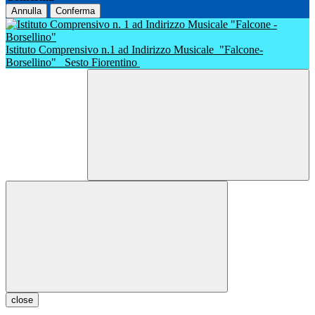
Annulla
Conferma
Istituto Comprensivo n.1 ad Indirizzo Musicale
"Falcone-
Borsellino"
Sesto Fiorentino
close