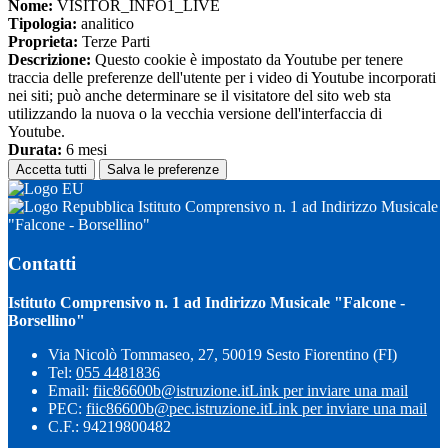
Nome:
VISITOR_INFO1_LIVE
Tipologia:
analitico
Proprieta:
Terze Parti
Descrizione:
Questo cookie è impostato da Youtube per tenere
traccia delle preferenze dell'utente per i video di Youtube incorporati
nei siti; può anche determinare se il visitatore del sito web sta
utilizzando la nuova o la vecchia versione dell'interfaccia di
Youtube.
Durata:
6 mesi
Accetta tutti
Salva le preferenze
Istituto Comprensivo n. 1 ad Indirizzo Musicale
"Falcone - Borsellino"
Contatti
Istituto Comprensivo n. 1 ad Indirizzo Musicale "Falcone -
Borsellino"
Via Nicolò Tommaseo, 27, 50019 Sesto Fiorentino (FI)
Tel:
055 4481836
Email:
fiic86600b@istruzione.it
Link per inviare una mail
PEC:
fiic86600b@pec.istruzione.it
Link per inviare una mail
C.F.: 94219800482