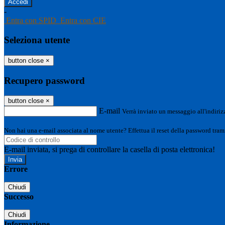
-
Entra con SPID
Entra con CIE
Seleziona utente
button close
×
Recupero password
button close
×
E-mail
Verrà inviato un messaggio all'indirizz
Non hai una e-mail associata al nome utente? Effettua il reset della password tram
E-mail inviata, si prega di controllare la casella di posta elettronica!
Errore
Chiudi
Successo
Chiudi
Informazione