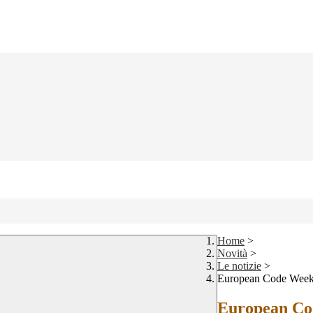
Home
>
Novità
>
Le notizie
>
European Code Week
European Co