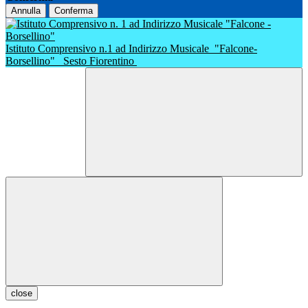
Annulla
Conferma
Istituto Comprensivo n.1 ad Indirizzo Musicale
"Falcone-
Borsellino"
Sesto Fiorentino
close