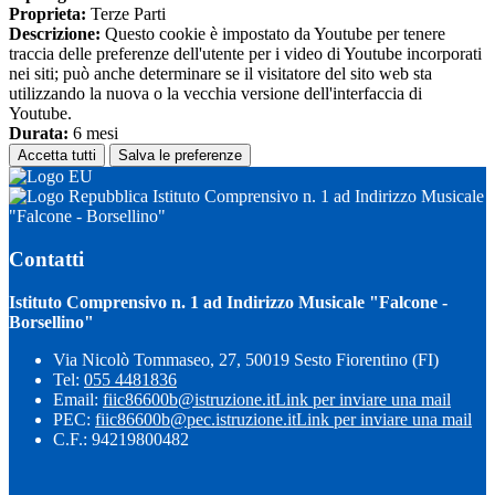
Proprieta:
Terze Parti
Descrizione:
Questo cookie è impostato da Youtube per tenere
traccia delle preferenze dell'utente per i video di Youtube incorporati
nei siti; può anche determinare se il visitatore del sito web sta
utilizzando la nuova o la vecchia versione dell'interfaccia di
Youtube.
Durata:
6 mesi
Accetta tutti
Salva le preferenze
Istituto Comprensivo n. 1 ad Indirizzo Musicale
"Falcone - Borsellino"
Contatti
Istituto Comprensivo n. 1 ad Indirizzo Musicale "Falcone -
Borsellino"
Via Nicolò Tommaseo, 27, 50019 Sesto Fiorentino (FI)
Tel:
055 4481836
Email:
fiic86600b@istruzione.it
Link per inviare una mail
PEC:
fiic86600b@pec.istruzione.it
Link per inviare una mail
C.F.: 94219800482