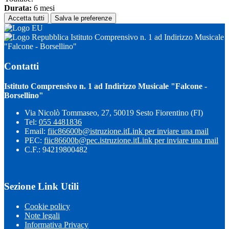
Durata:
6 mesi
Accetta tutti
Salva le preferenze
Istituto Comprensivo n. 1 ad Indirizzo Musicale
"Falcone - Borsellino"
Contatti
Istituto Comprensivo n. 1 ad Indirizzo Musicale "Falcone -
Borsellino"
Via Nicolò Tommaseo, 27, 50019 Sesto Fiorentino (FI)
Tel:
055 4481836
Email:
fiic86600b@istruzione.it
Link per inviare una mail
PEC:
fiic86600b@pec.istruzione.it
Link per inviare una mail
C.F.: 94219800482
Sezione Link Utili
Cookie policy
Note legali
Informativa Privacy