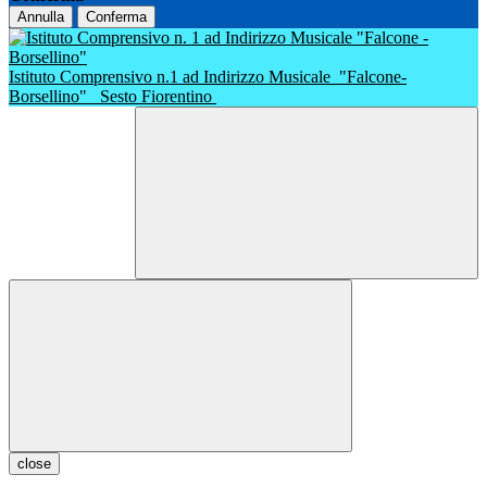
Annulla
Conferma
Istituto Comprensivo n.1 ad Indirizzo Musicale
"Falcone-
Borsellino"
Sesto Fiorentino
close