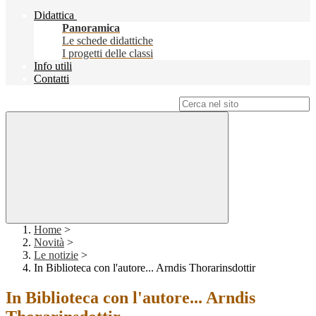
Didattica
Panoramica
Le schede didattiche
I progetti delle classi
Info utili
Contatti
Campo di ricerca per le pagine del sito
Home
>
Novità
>
Le notizie
>
In Biblioteca con l'autore... Arndis Thorarinsdottir
In Biblioteca con l'autore... Arndis