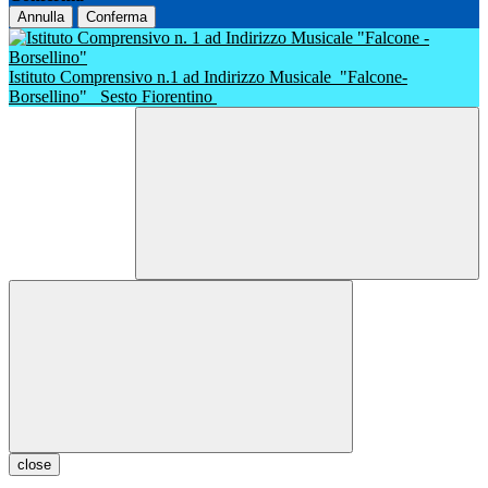
Annulla
Conferma
Istituto Comprensivo n.1 ad Indirizzo Musicale
"Falcone-
Borsellino"
Sesto Fiorentino
close