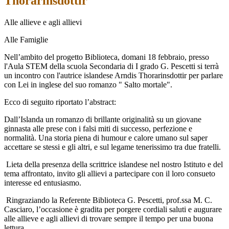
Thorarinsdottir
Alle allieve e agli allievi
Alle Famiglie
Nell’ambito del progetto Biblioteca, domani 18 febbraio, presso
l'Aula STEM della scuola Secondaria di I grado G. Pescetti si terrà
un incontro con l'autrice islandese Arndis Thorarinsdottir per parlare
con Lei in inglese del suo romanzo " Salto mortale".
Ecco di seguito riportato l’abstract:
Dall’Islanda un romanzo di brillante originalità su un giovane
ginnasta alle prese con i falsi miti di successo, perfezione e
normalità. Una storia piena di humour e calore umano sul saper
accettare se stessi e gli altri, e sul legame tenerissimo tra due fratelli.
Lieta della presenza della scrittrice islandese nel nostro Istituto e del
tema affrontato, invito gli allievi a partecipare con il loro consueto
interesse ed entusiasmo.
Ringraziando la Referente Biblioteca G. Pescetti, prof.ssa M. C.
Casciaro, l’occasione è gradita per porgere cordiali saluti e augurare
alle allieve e agli allievi di trovare sempre il tempo per una buona
lettura.