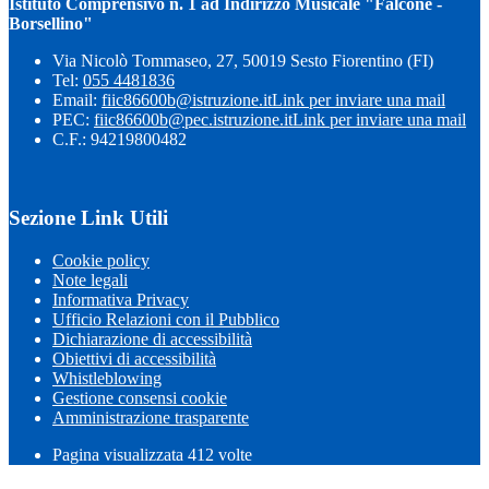
Istituto Comprensivo n. 1 ad Indirizzo Musicale "Falcone -
Borsellino"
Via Nicolò Tommaseo, 27, 50019 Sesto Fiorentino (FI)
Tel:
055 4481836
Email:
fiic86600b@istruzione.it
Link per inviare una mail
PEC:
fiic86600b@pec.istruzione.it
Link per inviare una mail
C.F.: 94219800482
Sezione Link Utili
Cookie policy
Note legali
Informativa Privacy
Ufficio Relazioni con il Pubblico
Dichiarazione di accessibilità
Obiettivi di accessibilità
Whistleblowing
Gestione consensi cookie
Amministrazione trasparente
Pagina visualizzata
412
volte