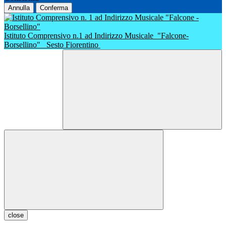
Annulla
Conferma
Istituto Comprensivo n.1 ad Indirizzo Musicale
"Falcone-
Borsellino"
Sesto Fiorentino
close