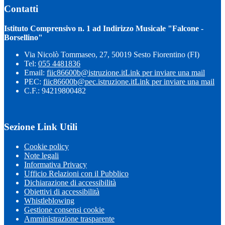
Contatti
Istituto Comprensivo n. 1 ad Indirizzo Musicale "Falcone -
Borsellino"
Via Nicolò Tommaseo, 27, 50019 Sesto Fiorentino (FI)
Tel:
055 4481836
Email:
fiic86600b@istruzione.it
Link per inviare una mail
PEC:
fiic86600b@pec.istruzione.it
Link per inviare una mail
C.F.: 94219800482
Sezione Link Utili
Cookie policy
Note legali
Informativa Privacy
Ufficio Relazioni con il Pubblico
Dichiarazione di accessibilità
Obiettivi di accessibilità
Whistleblowing
Gestione consensi cookie
Amministrazione trasparente