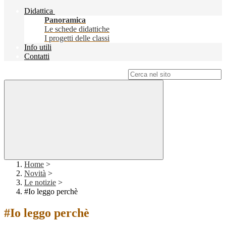
Didattica
Panoramica
Le schede didattiche
I progetti delle classi
Info utili
Contatti
Campo di ricerca per le pagine del sito
Home
>
Novità
>
Le notizie
>
#Io leggo perchè
#Io leggo perchè