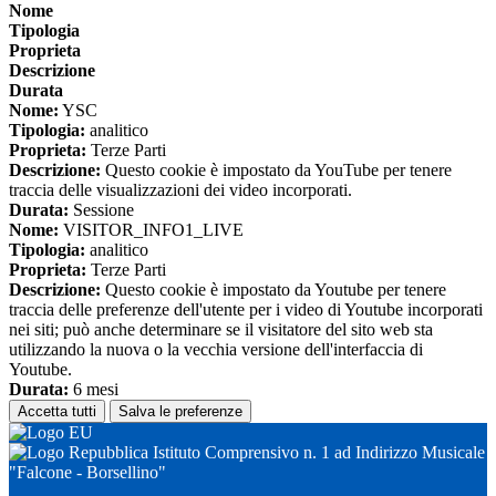
Nome
Tipologia
Proprieta
Descrizione
Durata
Nome:
YSC
Tipologia:
analitico
Proprieta:
Terze Parti
Descrizione:
Questo cookie è impostato da YouTube per tenere
traccia delle visualizzazioni dei video incorporati.
Durata:
Sessione
Nome:
VISITOR_INFO1_LIVE
Tipologia:
analitico
Proprieta:
Terze Parti
Descrizione:
Questo cookie è impostato da Youtube per tenere
traccia delle preferenze dell'utente per i video di Youtube incorporati
nei siti; può anche determinare se il visitatore del sito web sta
utilizzando la nuova o la vecchia versione dell'interfaccia di
Youtube.
Durata:
6 mesi
Accetta tutti
Salva le preferenze
Istituto Comprensivo n. 1 ad Indirizzo Musicale
"Falcone - Borsellino"