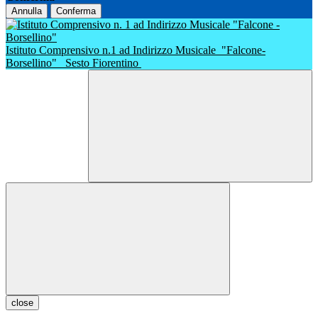
Annulla
Conferma
Istituto Comprensivo n.1 ad Indirizzo Musicale
"Falcone-
Borsellino"
Sesto Fiorentino
close