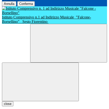
Annulla
Conferma
Istituto Comprensivo n.1 ad Indirizzo Musicale
"Falcone-
Borsellino"
Sesto Fiorentino
close