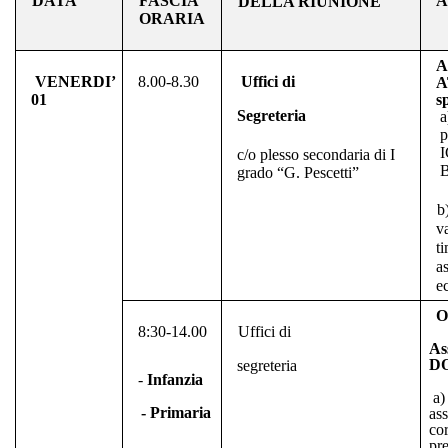
DATA
FASCIA
A
DELLA RIUNIONE
ORARIA
A
VENERDI’
8.00-8.30
Uffici di
A
01
s
Segreteria
a
p
I
c/o plesso secondaria di I
B
grado “G. Pescetti”
v
t
a
e
O
8:30-14.00
Uffici di
As
D
segreteria
-
Infanzia
a
-
Primaria
ass
cor
pr