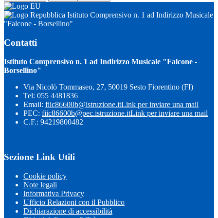
Istituto Comprensivo n. 1 ad Indirizzo Musicale
"Falcone - Borsellino"
Contatti
Istituto Comprensivo n. 1 ad Indirizzo Musicale "Falcone -
Borsellino"
Via Nicolò Tommaseo, 27, 50019 Sesto Fiorentino (FI)
Tel:
055 4481836
Email:
fiic86600b@istruzione.it
Link per inviare una mail
PEC:
fiic86600b@pec.istruzione.it
Link per inviare una mail
C.F.: 94219800482
Sezione Link Utili
Cookie policy
Note legali
Informativa Privacy
Ufficio Relazioni con il Pubblico
Dichiarazione di accessibilità