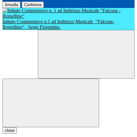
Annulla
Conferma
Istituto Comprensivo n.1 ad Indirizzo Musicale
"Falcone-
Borsellino"
Sesto Fiorentino
close