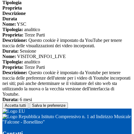
Tipologia
Proprieta
Descrizione
Durata
Nome:
YSC
Tipologia:
analitico
Proprieta:
Terze Parti
Descrizione:
Questo cookie è impostato da YouTube per tenere
traccia delle visualizzazioni dei video incorporati.
Durata:
Sessione
Nome:
VISITOR_INFO1_LIVE
Tipologia:
analitico
Proprieta:
Terze Parti
Descrizione:
Questo cookie è impostato da Youtube per tenere
traccia delle preferenze dell'utente per i video di Youtube incorporati
nei siti; può anche determinare se il visitatore del sito web sta
utilizzando la nuova o la vecchia versione dell'interfaccia di
Youtube.
Durata:
6 mesi
Accetta tutti
Salva le preferenze
Istituto Comprensivo n. 1 ad Indirizzo Musicale
"Falcone - Borsellino"
Contatti