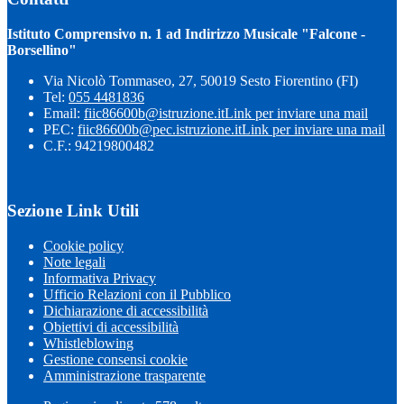
Istituto Comprensivo n. 1 ad Indirizzo Musicale "Falcone -
Borsellino"
Via Nicolò Tommaseo, 27, 50019 Sesto Fiorentino (FI)
Tel:
055 4481836
Email:
fiic86600b@istruzione.it
Link per inviare una mail
PEC:
fiic86600b@pec.istruzione.it
Link per inviare una mail
C.F.: 94219800482
Sezione Link Utili
Cookie policy
Note legali
Informativa Privacy
Ufficio Relazioni con il Pubblico
Dichiarazione di accessibilità
Obiettivi di accessibilità
Whistleblowing
Gestione consensi cookie
Amministrazione trasparente