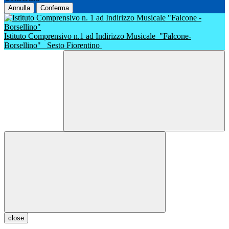
Annulla
Conferma
Istituto Comprensivo n.1 ad Indirizzo Musicale
"Falcone-
Borsellino"
Sesto Fiorentino
close