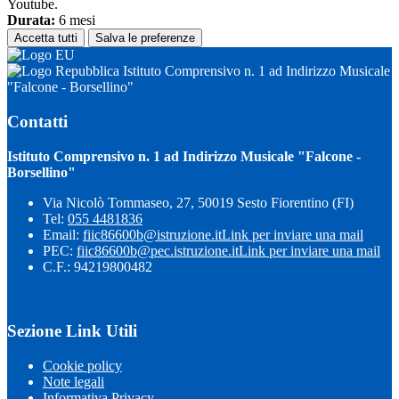
Youtube.
Durata:
6 mesi
Accetta tutti
Salva le preferenze
Istituto Comprensivo n. 1 ad Indirizzo Musicale
"Falcone - Borsellino"
Contatti
Istituto Comprensivo n. 1 ad Indirizzo Musicale "Falcone -
Borsellino"
Via Nicolò Tommaseo, 27, 50019 Sesto Fiorentino (FI)
Tel:
055 4481836
Email:
fiic86600b@istruzione.it
Link per inviare una mail
PEC:
fiic86600b@pec.istruzione.it
Link per inviare una mail
C.F.: 94219800482
Sezione Link Utili
Cookie policy
Note legali
Informativa Privacy