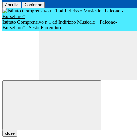
Annulla
Conferma
Istituto Comprensivo n.1 ad Indirizzo Musicale
"Falcone-
Borsellino"
Sesto Fiorentino
close