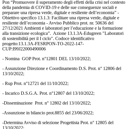
Pon
“Promuovere il superamento degli effetti della crisi nel
contesto
della pandemia di COVID-19 e delle sue conseguenze sociali e
preparare una ripresa verde,
digitale e resiliente dell’economia” -
Obiettivo specifico 13.1.3: Facilitare una ripresa verde, digitale e
resiliente dell’economia - Avviso Pubblico
prot. nr. 50636 del
27/12/2021 Ambienti e laboratori per
l’educazione
e
la
formazione
alla
transizione ecologica”. Azione 13.1.3A-Edugreen "Laboratori
di sostenibilità per il I ciclo". Codoce identificativo
progetto:13.1.3A-FESRPON-TO-2022-147-
CUP:I99J22000490006
- Nomina GOP Prot. n°12801 DEL 13/10/2022;
- Assunzione Direzione e Coordinamento D.S. Prot. n° 12806 del
13/10/2022;
- Rup Prot. n°12721 del 11/10/2022;
- Incarico D.S.G.A. Prot. n°12807 del 13/10/2022;
-Disseminazione Prot. n° 12802 del 13/10/2022;
-Assunzione in bilancio prot.8855 del 23/06/2022;
-Determina Avviso di selezione Progettista Prot. n° 12805 del
13/10/2022;