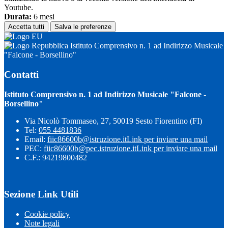
Youtube.
Durata:
6 mesi
Accetta tutti
Salva le preferenze
Istituto Comprensivo n. 1 ad Indirizzo Musicale
"Falcone - Borsellino"
Contatti
Istituto Comprensivo n. 1 ad Indirizzo Musicale "Falcone -
Borsellino"
Via Nicolò Tommaseo, 27, 50019 Sesto Fiorentino (FI)
Tel:
055 4481836
Email:
fiic86600b@istruzione.it
Link per inviare una mail
PEC:
fiic86600b@pec.istruzione.it
Link per inviare una mail
C.F.: 94219800482
Sezione Link Utili
Cookie policy
Note legali