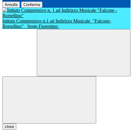
Annulla
Conferma
Istituto Comprensivo n.1 ad Indirizzo Musicale
"Falcone-
Borsellino"
Sesto Fiorentino
close