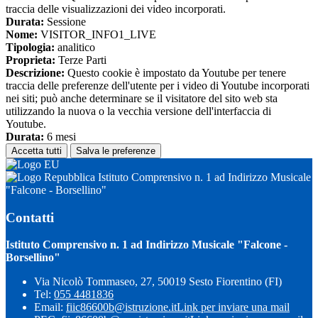
traccia delle visualizzazioni dei video incorporati.
Durata:
Sessione
Nome:
VISITOR_INFO1_LIVE
Tipologia:
analitico
Proprieta:
Terze Parti
Descrizione:
Questo cookie è impostato da Youtube per tenere
traccia delle preferenze dell'utente per i video di Youtube incorporati
nei siti; può anche determinare se il visitatore del sito web sta
utilizzando la nuova o la vecchia versione dell'interfaccia di
Youtube.
Durata:
6 mesi
Accetta tutti
Salva le preferenze
Istituto Comprensivo n. 1 ad Indirizzo Musicale
"Falcone - Borsellino"
Contatti
Istituto Comprensivo n. 1 ad Indirizzo Musicale "Falcone -
Borsellino"
Via Nicolò Tommaseo, 27, 50019 Sesto Fiorentino (FI)
Tel:
055 4481836
Email:
fiic86600b@istruzione.it
Link per inviare una mail