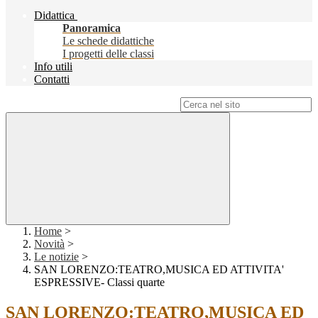
Didattica
Panoramica
Le schede didattiche
I progetti delle classi
Info utili
Contatti
Campo di ricerca per le pagine del sito
Home
>
Novità
>
Le notizie
>
SAN LORENZO:TEATRO,MUSICA ED ATTIVITA'
ESPRESSIVE- Classi quarte
SAN LORENZO:TEATRO,MUSICA ED