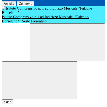
Annulla
Conferma
Istituto Comprensivo n.1 ad Indirizzo Musicale
"Falcone-
Borsellino"
Sesto Fiorentino
close