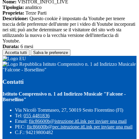
Nome:
VISITOR_INFO1_LIVE
Tipologia:
analitico
Proprieta:
Terze Parti
Descrizione:
Questo cookie è impostato da Youtube per tenere
traccia delle preferenze dell'utente per i video di Youtube incorporati
nei siti; può anche determinare se il visitatore del sito web sta
utilizzando la nuova o la vecchia versione dell'interfaccia di
Youtube.
Durata:
6 mesi
Accetta tutti
Salva le preferenze
Istituto Comprensivo n. 1 ad Indirizzo Musicale
"Falcone - Borsellino"
Contatti
Istituto Comprensivo n. 1 ad Indirizzo Musicale "Falcone -
Borsellino"
Via Nicolò Tommaseo, 27, 50019 Sesto Fiorentino (FI)
Tel:
055 4481836
Email:
fiic86600b@istruzione.it
Link per inviare una mail
PEC:
fiic86600b@pec.istruzione.it
Link per inviare una mail
C.F.: 94219800482