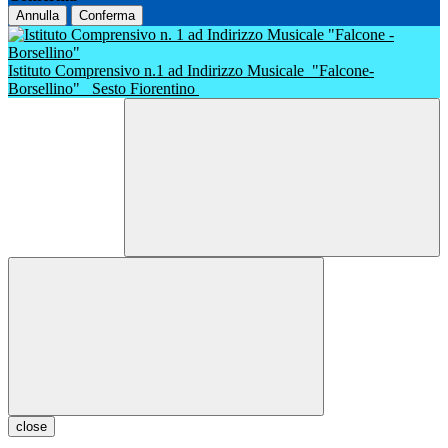
Annulla
Conferma
Istituto Comprensivo n.1 ad Indirizzo Musicale
"Falcone-
Borsellino"
Sesto Fiorentino
close