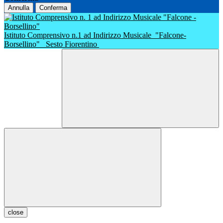
Annulla
Conferma
Istituto Comprensivo n.1 ad Indirizzo Musicale
"Falcone-
Borsellino"
Sesto Fiorentino
close