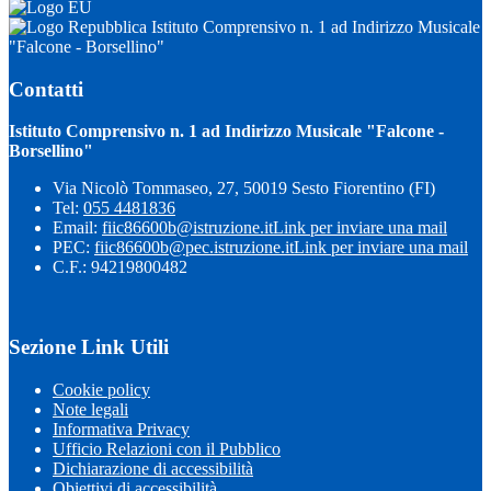
Istituto Comprensivo n. 1 ad Indirizzo Musicale
"Falcone - Borsellino"
Contatti
Istituto Comprensivo n. 1 ad Indirizzo Musicale "Falcone -
Borsellino"
Via Nicolò Tommaseo, 27, 50019 Sesto Fiorentino (FI)
Tel:
055 4481836
Email:
fiic86600b@istruzione.it
Link per inviare una mail
PEC:
fiic86600b@pec.istruzione.it
Link per inviare una mail
C.F.: 94219800482
Sezione Link Utili
Cookie policy
Note legali
Informativa Privacy
Ufficio Relazioni con il Pubblico
Dichiarazione di accessibilità
Obiettivi di accessibilità