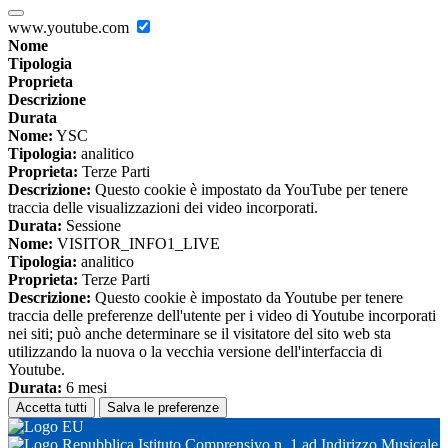
www.youtube.com
Nome
Tipologia
Proprieta
Descrizione
Durata
Nome:
YSC
Tipologia:
analitico
Proprieta:
Terze Parti
Descrizione:
Questo cookie è impostato da YouTube per tenere
traccia delle visualizzazioni dei video incorporati.
Durata:
Sessione
Nome:
VISITOR_INFO1_LIVE
Tipologia:
analitico
Proprieta:
Terze Parti
Descrizione:
Questo cookie è impostato da Youtube per tenere
traccia delle preferenze dell'utente per i video di Youtube incorporati
nei siti; può anche determinare se il visitatore del sito web sta
utilizzando la nuova o la vecchia versione dell'interfaccia di
Youtube.
Durata:
6 mesi
Accetta tutti
Salva le preferenze
Istituto Comprensivo n. 1 ad Indirizzo Musicale