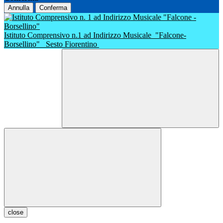
Annulla
Conferma
Istituto Comprensivo n.1 ad Indirizzo Musicale
"Falcone-
Borsellino"
Sesto Fiorentino
close