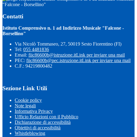
"Falcone - Borsellino"
Contatti
Istituto Comprensivo n. 1 ad Indirizzo Musicale "Falcone -
Borsellino"
Via Nicolò Tommaseo, 27, 50019 Sesto Fiorentino (FI)
Tel:
055 4481836
Email:
fiic86600b@istruzione.it
Link per inviare una mail
PEC:
fiic86600b@pec.istruzione.it
Link per inviare una mail
C.F.: 94219800482
Sezione Link Utili
Cookie policy
Note legali
Informativa Privacy
Ufficio Relazioni con il Pubblico
Dichiarazione di accessibilità
Obiettivi di accessibilità
Whistleblowing