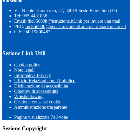
Borsellino"
Via Nicolò Tommaseo, 27, 50019 Sesto Fiorentino (FI)
Tel:
055 4481836
Email:
fiic86600b@istruzione.it
Link per inviare una mail
PEC:
fiic86600b@pec.istruzione.it
Link per inviare una mail
C.F.: 94219800482
Sezione Link Utili
Cookie policy
Note legali
Informativa Privacy
Ufficio Relazioni con il Pubblico
Dichiarazione di accessibilità
Obiettivi di accessibilità
Whistleblowing
Gestione consensi cookie
Amministrazione trasparente
Pagina visualizzata
748
volte
Sezione Copyright