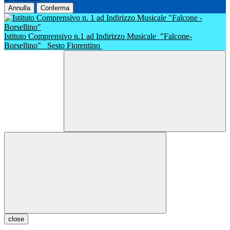
Annulla
Conferma
Istituto Comprensivo n.1 ad Indirizzo Musicale
"Falcone-
Borsellino"
Sesto Fiorentino
close