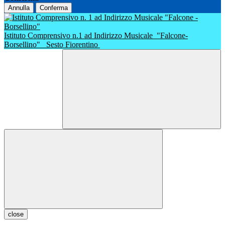
Annulla
Conferma
Istituto Comprensivo n.1 ad Indirizzo Musicale
"Falcone-
Borsellino"
Sesto Fiorentino
close