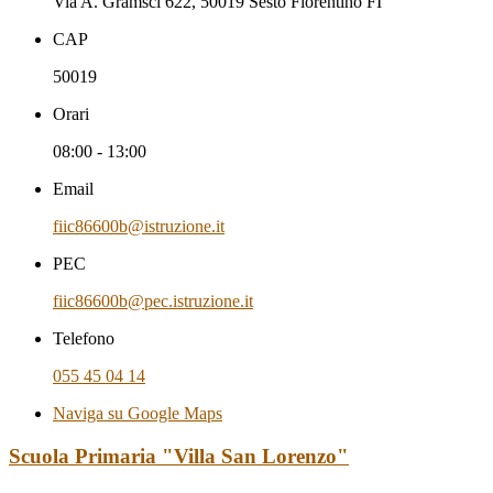
Via A. Gramsci 622, 50019 Sesto Fiorentino FI
CAP
50019
Orari
08:00 - 13:00
Email
fiic86600b@istruzione.it
PEC
fiic86600b@pec.istruzione.it
Telefono
055 45 04 14
Naviga su Google Maps
Scuola Primaria "Villa San Lorenzo"