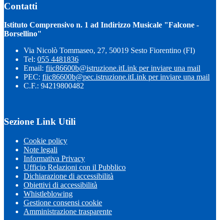
Contatti
Istituto Comprensivo n. 1 ad Indirizzo Musicale "Falcone -
Borsellino"
Via Nicolò Tommaseo, 27, 50019 Sesto Fiorentino (FI)
Tel:
055 4481836
Email:
fiic86600b@istruzione.it
Link per inviare una mail
PEC:
fiic86600b@pec.istruzione.it
Link per inviare una mail
C.F.: 94219800482
Sezione Link Utili
Cookie policy
Note legali
Informativa Privacy
Ufficio Relazioni con il Pubblico
Dichiarazione di accessibilità
Obiettivi di accessibilità
Whistleblowing
Gestione consensi cookie
Amministrazione trasparente