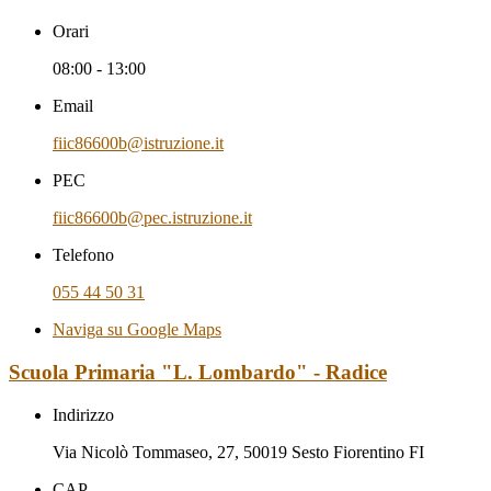
Orari
08:00 - 13:00
Email
fiic86600b@istruzione.it
PEC
fiic86600b@pec.istruzione.it
Telefono
055 44 50 31
Naviga su Google Maps
Scuola Primaria "L. Lombardo" - Radice
Indirizzo
Via Nicolò Tommaseo, 27, 50019 Sesto Fiorentino FI
CAP