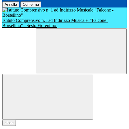
Annulla
Conferma
Istituto Comprensivo n.1 ad Indirizzo Musicale
"Falcone-
Borsellino"
Sesto Fiorentino
close