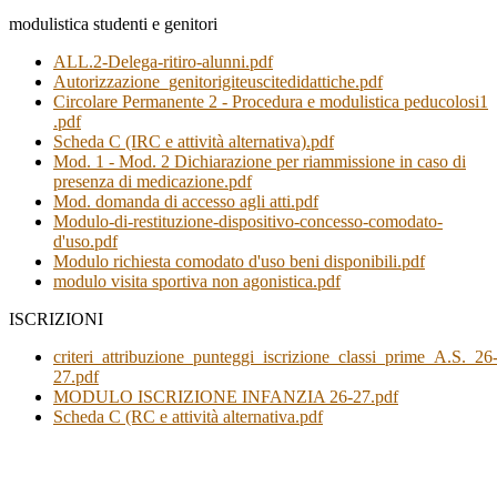
modulistica studenti e genitori
ALL.2-Delega-ritiro-alunni.pdf
Autorizzazione_genitorigiteuscitedidattiche.pdf
Circolare Permanente 2 - Procedura e modulistica peducolosi1
.pdf
Scheda C (IRC e attività alternativa).pdf
Mod. 1 - Mod. 2 Dichiarazione per riammissione in caso di
presenza di medicazione.pdf
Mod. domanda di accesso agli atti.pdf
Modulo-di-restituzione-dispositivo-concesso-comodato-
d'uso.pd
f
Modulo richiesta comodato d'uso beni disponibili.pdf
modulo visita sportiva non agonistica.pdf
ISCRIZIONI
criteri_attribuzione_punteggi_iscrizione_classi_prime_A.S._26
27.pdf
MODULO ISCRIZIONE INFANZIA 26-27.pdf
Scheda C (RC e attività alternativa.pdf