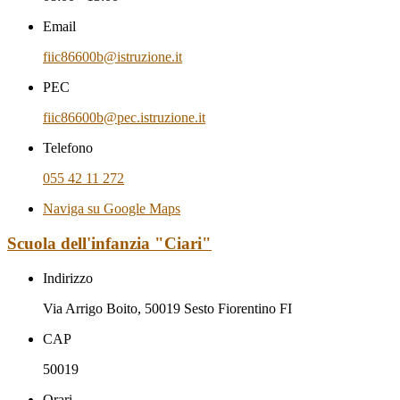
Email
fiic86600b@istruzione.it
PEC
fiic86600b@pec.istruzione.it
Telefono
055 42 11 272
Naviga su Google Maps
Scuola dell'infanzia "Ciari"
Indirizzo
Via Arrigo Boito, 50019 Sesto Fiorentino FI
CAP
50019
Orari