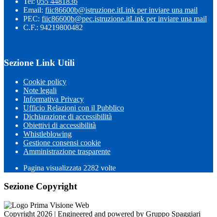
Tel:
055 4481836
Email:
fiic86600b@istruzione.it
Link per inviare una mail
PEC:
fiic86600b@pec.istruzione.it
Link per inviare una mail
C.F.: 94219800482
Sezione Link Utili
Cookie policy
Note legali
Informativa Privacy
Ufficio Relazioni con il Pubblico
Dichiarazione di accessibilità
Obiettivi di accessibilità
Whistleblowing
Gestione consensi cookie
Amministrazione trasparente
Pagina visualizzata
2282
volte
Sezione Copyright
Copyright 2026 | Engineered and powered by Gruppo Spaggiari