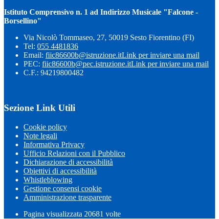
Istituto Comprensivo n. 1 ad Indirizzo Musicale "Falcone -
Borsellino"
Via Nicolò Tommaseo, 27, 50019 Sesto Fiorentino (FI)
Tel:
055 4481836
Email:
fiic86600b@istruzione.it
Link per inviare una mail
PEC:
fiic86600b@pec.istruzione.it
Link per inviare una mail
C.F.: 94219800482
Sezione Link Utili
Cookie policy
Note legali
Informativa Privacy
Ufficio Relazioni con il Pubblico
Dichiarazione di accessibilità
Obiettivi di accessibilità
Whistleblowing
Gestione consensi cookie
Amministrazione trasparente
Pagina visualizzata
20681
volte