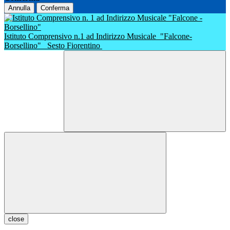
Annulla
Conferma
Istituto Comprensivo n.1 ad Indirizzo Musicale
"Falcone-
Borsellino"
Sesto Fiorentino
close