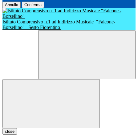
Annulla
Conferma
Istituto Comprensivo n.1 ad Indirizzo Musicale
"Falcone-
Borsellino"
Sesto Fiorentino
close