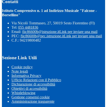
Contatti
Istituto Comprensivo n. 1 ad Indirizzo Musicale "Falcone -
Borsellino"
Via Nicolò Tommaseo, 27, 50019 Sesto Fiorentino (FI)
Tel:
055 4481836
Email:
fiic86600b@istruzione.it
Link per inviare una mail
PEC:
fiic86600b@pec.istruzione.it
Link per inviare una mail
C.F.: 94219800482
Sezione Link Utili
Cookie policy
Note legali
Informativa Privacy
Ufficio Relazioni con il Pubblico
Dichiarazione di accessibilità
Obiettivi di accessibilità
Whistleblowing
Gestione consensi cookie
Amministrazione trasparente