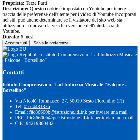
Proprieta:
Terze Parti
Descrizione:
Questo cookie è impostato da Youtube per tenere
traccia delle preferenze dell'utente per i video di Youtube incorporati
nei siti; può anche determinare se il visitatore del sito web sta
utilizzando la nuova o la vecchia versione dell'interfaccia di
Youtube.
Durata:
6 mesi
Accetta tutti
Salva le preferenze
Istituto Comprensivo n. 1 ad Indirizzo Musicale
"Falcone - Borsellino"
Contatti
Istituto Comprensivo n. 1 ad Indirizzo Musicale "Falcone -
Borsellino"
Via Nicolò Tommaseo, 27, 50019 Sesto Fiorentino (FI)
Tel:
055 4481836
Email:
fiic86600b@istruzione.it
Link per inviare una mail
PEC:
fiic86600b@pec.istruzione.it
Link per inviare una mail
C.F.: 94219800482