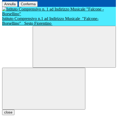
Annulla
Conferma
Istituto Comprensivo n.1 ad Indirizzo Musicale
"Falcone-
Borsellino"
Sesto Fiorentino
close