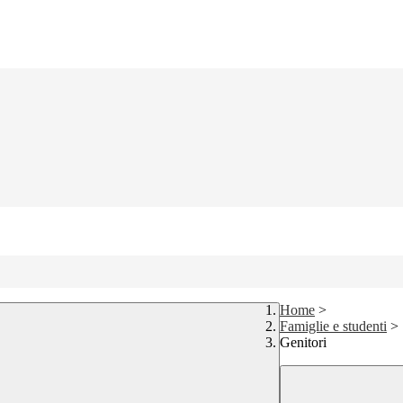
Home
>
Famiglie e studenti
>
Genitori