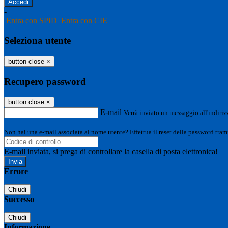
-
Entra con SPID
Entra con CIE
Seleziona utente
button close
×
Recupero password
button close
×
E-mail
Verrà inviato un messaggio all'indirizz
Non hai una e-mail associata al nome utente? Effettua il reset della password tram
E-mail inviata, si prega di controllare la casella di posta elettronica!
Errore
Chiudi
Successo
Chiudi
Informazione