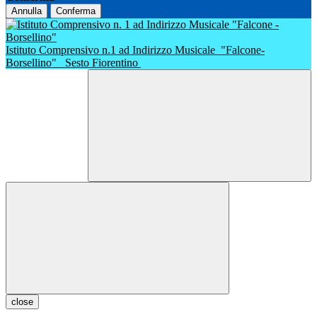
Annulla
Conferma
Istituto Comprensivo n.1 ad Indirizzo Musicale
"Falcone-
Borsellino"
Sesto Fiorentino
close