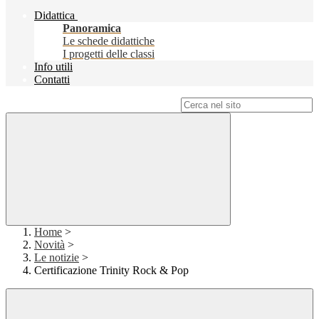
Didattica
Panoramica
Le schede didattiche
I progetti delle classi
Info utili
Contatti
Campo di ricerca per le pagine del sito
Home
>
Novità
>
Le notizie
>
Certificazione Trinity Rock & Pop