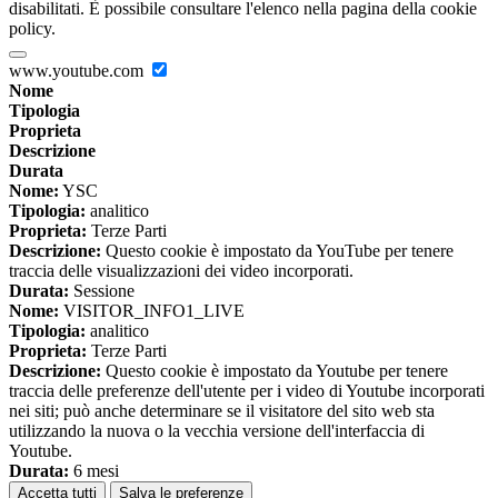
disabilitati. È possibile consultare l'elenco nella pagina della cookie
policy.
www.youtube.com
Nome
Tipologia
Proprieta
Descrizione
Durata
Nome:
YSC
Tipologia:
analitico
Proprieta:
Terze Parti
Descrizione:
Questo cookie è impostato da YouTube per tenere
traccia delle visualizzazioni dei video incorporati.
Durata:
Sessione
Nome:
VISITOR_INFO1_LIVE
Tipologia:
analitico
Proprieta:
Terze Parti
Descrizione:
Questo cookie è impostato da Youtube per tenere
traccia delle preferenze dell'utente per i video di Youtube incorporati
nei siti; può anche determinare se il visitatore del sito web sta
utilizzando la nuova o la vecchia versione dell'interfaccia di
Youtube.
Durata:
6 mesi
Accetta tutti
Salva le preferenze