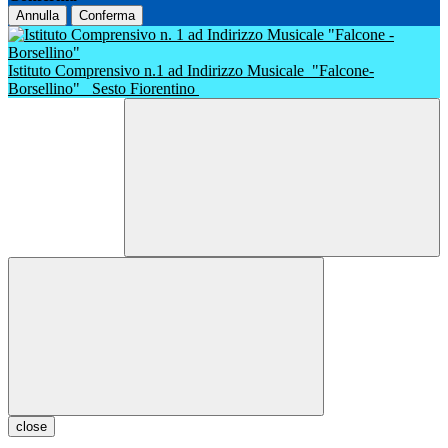
Annulla
Conferma
Istituto Comprensivo n.1 ad Indirizzo Musicale
"Falcone-
Borsellino"
Sesto Fiorentino
close