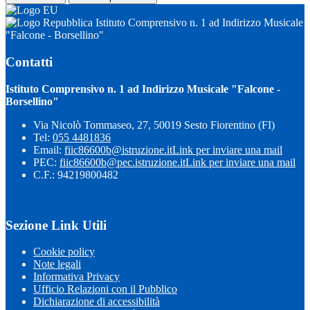
Istituto Comprensivo n. 1 ad Indirizzo Musicale
"Falcone - Borsellino"
Contatti
Istituto Comprensivo n. 1 ad Indirizzo Musicale "Falcone -
Borsellino"
Via Nicolò Tommaseo, 27, 50019 Sesto Fiorentino (FI)
Tel:
055 4481836
Email:
fiic86600b@istruzione.it
Link per inviare una mail
PEC:
fiic86600b@pec.istruzione.it
Link per inviare una mail
C.F.: 94219800482
Sezione Link Utili
Cookie policy
Note legali
Informativa Privacy
Ufficio Relazioni con il Pubblico
Dichiarazione di accessibilità