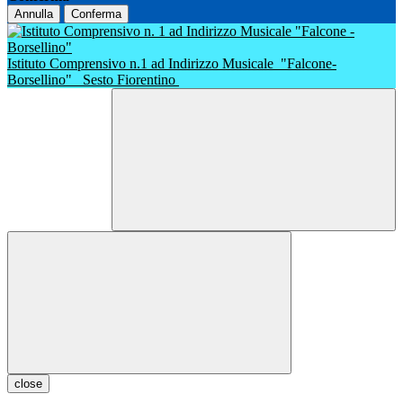
Annulla
Conferma
Istituto Comprensivo n.1 ad Indirizzo Musicale
"Falcone-
Borsellino"
Sesto Fiorentino
close