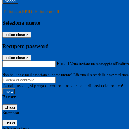
-
Entra con SPID
Entra con CIE
Seleziona utente
button close
×
Recupero password
button close
×
E-mail
Verrà inviato un messaggio all'indirizz
Non hai una e-mail associata al nome utente? Effettua il reset della password tram
E-mail inviata, si prega di controllare la casella di posta elettronica!
Errore
Chiudi
Successo
Chiudi
Informazione