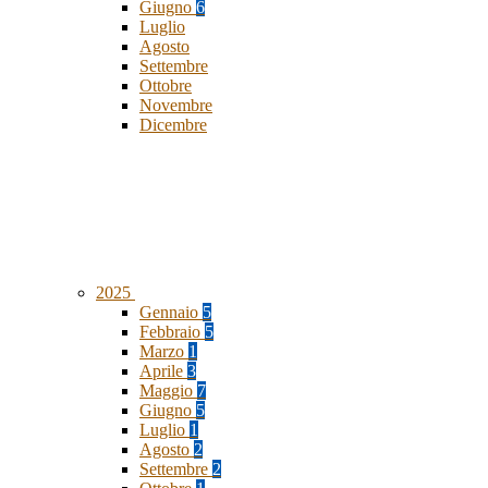
Giugno
6
Luglio
Agosto
Settembre
Ottobre
Novembre
Dicembre
2025
Gennaio
5
Febbraio
5
Marzo
1
Aprile
3
Maggio
7
Giugno
5
Luglio
1
Agosto
2
Settembre
2