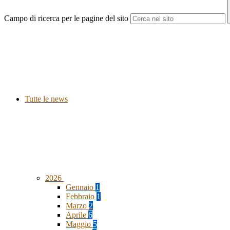
Campo di ricerca per le pagine del sito
Tutte le news
2026
Gennaio
1
Febbraio
1
Marzo
2
Aprile
6
Maggio
5