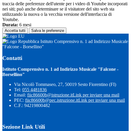
traccia delle preferenze dell'utente per i video di Youtube incorporati
nei siti; può anche determinare se il visitatore del sito web sta
utilizzando la nuova o la vecchia versione dell'interfaccia di
Youtube.
Durata:
6 mesi
Accetta tutti
Salva le preferenze
Istituto Comprensivo n. 1 ad Indirizzo Musicale
"Falcone - Borsellino"
Contatti
Istituto Comprensivo n. 1 ad Indirizzo Musicale "Falcone -
Borsellino"
Via Nicolò Tommaseo, 27, 50019 Sesto Fiorentino (FI)
Tel:
055 4481836
Email:
fiic86600b@istruzione.it
Link per inviare una mail
PEC:
fiic86600b@pec.istruzione.it
Link per inviare una mail
C.F.: 94219800482
Sezione Link Utili