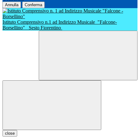
Annulla
Conferma
Istituto Comprensivo n.1 ad Indirizzo Musicale
"Falcone-
Borsellino"
Sesto Fiorentino
close