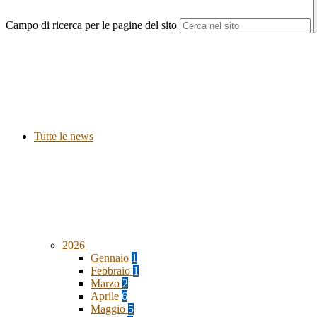
Campo di ricerca per le pagine del sito
Tutte le news
2026
Gennaio
1
Febbraio
1
Marzo
2
Aprile
6
Maggio
5