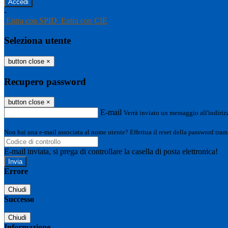
-
Entra con SPID
Entra con CIE
Seleziona utente
button close
×
Recupero password
button close
×
E-mail
Verrà inviato un messaggio all'indirizz
Non hai una e-mail associata al nome utente? Effettua il reset della password tram
E-mail inviata, si prega di controllare la casella di posta elettronica!
Errore
Chiudi
Successo
Chiudi
Informazione