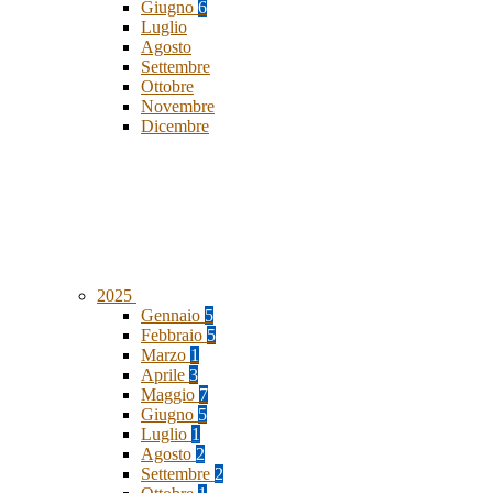
Giugno
6
Luglio
Agosto
Settembre
Ottobre
Novembre
Dicembre
2025
Gennaio
5
Febbraio
5
Marzo
1
Aprile
3
Maggio
7
Giugno
5
Luglio
1
Agosto
2
Settembre
2