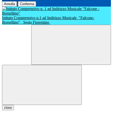
Annulla
Conferma
Istituto Comprensivo n.1 ad Indirizzo Musicale
"Falcone-
Borsellino"
Sesto Fiorentino
close