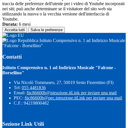
traccia delle preferenze dell'utente per i video di Youtube incorporati
nei siti; può anche determinare se il visitatore del sito web sta
utilizzando la nuova o la vecchia versione dell'interfaccia di
Youtube.
Durata:
6 mesi
Accetta tutti
Salva le preferenze
Istituto Comprensivo n. 1 ad Indirizzo Musicale
"Falcone - Borsellino"
Contatti
Istituto Comprensivo n. 1 ad Indirizzo Musicale "Falcone -
Borsellino"
Via Nicolò Tommaseo, 27, 50019 Sesto Fiorentino (FI)
Tel:
055 4481836
Email:
fiic86600b@istruzione.it
Link per inviare una mail
PEC:
fiic86600b@pec.istruzione.it
Link per inviare una mail
C.F.: 94219800482
Sezione Link Utili