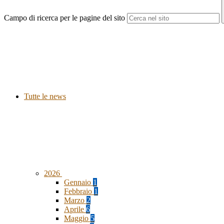
Campo di ricerca per le pagine del sito
Tutte le news
2026
Gennaio
1
Febbraio
1
Marzo
2
Aprile
6
Maggio
5