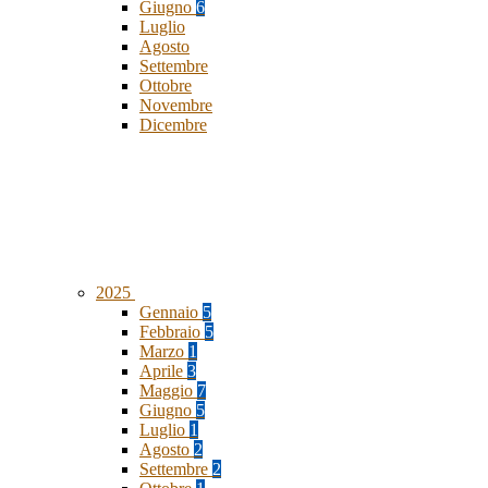
Giugno
6
Luglio
Agosto
Settembre
Ottobre
Novembre
Dicembre
2025
Gennaio
5
Febbraio
5
Marzo
1
Aprile
3
Maggio
7
Giugno
5
Luglio
1
Agosto
2
Settembre
2