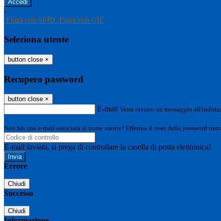
-
Entra con SPID
Entra con CIE
Seleziona utente
button close
×
Recupero password
button close
×
E-mail
Verrà inviato un messaggio all'indirizz
Non hai una e-mail associata al nome utente? Effettua il reset della password tram
E-mail inviata, si prega di controllare la casella di posta elettronica!
Errore
Chiudi
Successo
Chiudi
Informazione