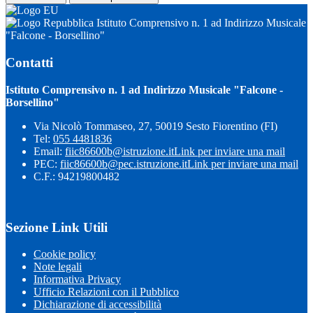
Istituto Comprensivo n. 1 ad Indirizzo Musicale
"Falcone - Borsellino"
Contatti
Istituto Comprensivo n. 1 ad Indirizzo Musicale "Falcone -
Borsellino"
Via Nicolò Tommaseo, 27, 50019 Sesto Fiorentino (FI)
Tel:
055 4481836
Email:
fiic86600b@istruzione.it
Link per inviare una mail
PEC:
fiic86600b@pec.istruzione.it
Link per inviare una mail
C.F.: 94219800482
Sezione Link Utili
Cookie policy
Note legali
Informativa Privacy
Ufficio Relazioni con il Pubblico
Dichiarazione di accessibilità