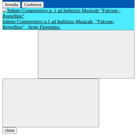
Annulla
Conferma
Istituto Comprensivo n.1 ad Indirizzo Musicale
"Falcone-
Borsellino"
Sesto Fiorentino
close