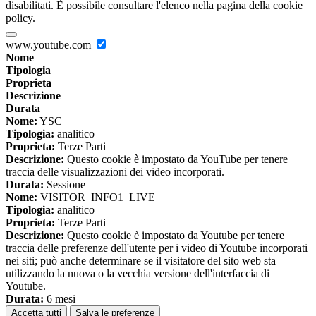
disabilitati. È possibile consultare l'elenco nella pagina della cookie
policy.
www.youtube.com
Nome
Tipologia
Proprieta
Descrizione
Durata
Nome:
YSC
Tipologia:
analitico
Proprieta:
Terze Parti
Descrizione:
Questo cookie è impostato da YouTube per tenere
traccia delle visualizzazioni dei video incorporati.
Durata:
Sessione
Nome:
VISITOR_INFO1_LIVE
Tipologia:
analitico
Proprieta:
Terze Parti
Descrizione:
Questo cookie è impostato da Youtube per tenere
traccia delle preferenze dell'utente per i video di Youtube incorporati
nei siti; può anche determinare se il visitatore del sito web sta
utilizzando la nuova o la vecchia versione dell'interfaccia di
Youtube.
Durata:
6 mesi
Accetta tutti
Salva le preferenze