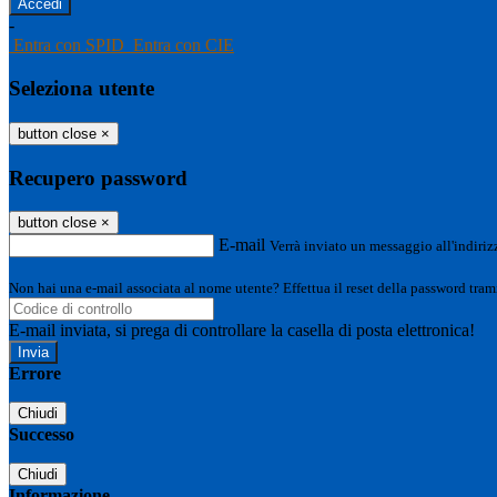
-
Entra con SPID
Entra con CIE
Seleziona utente
button close
×
Recupero password
button close
×
E-mail
Verrà inviato un messaggio all'indirizz
Non hai una e-mail associata al nome utente? Effettua il reset della password tram
E-mail inviata, si prega di controllare la casella di posta elettronica!
Errore
Chiudi
Successo
Chiudi
Informazione