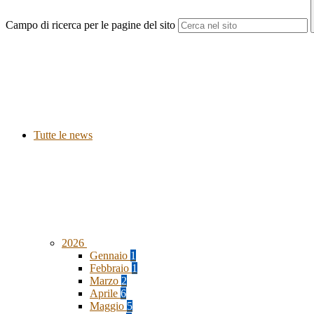
Campo di ricerca per le pagine del sito
Tutte le news
2026
Gennaio
1
Febbraio
1
Marzo
2
Aprile
6
Maggio
5