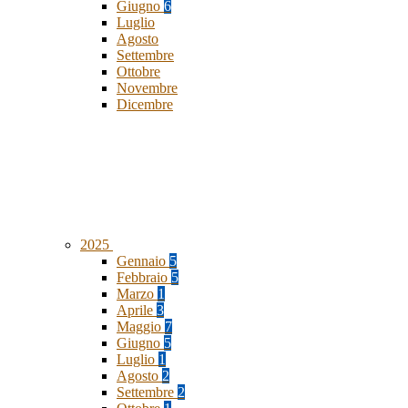
Giugno
6
Luglio
Agosto
Settembre
Ottobre
Novembre
Dicembre
2025
Gennaio
5
Febbraio
5
Marzo
1
Aprile
3
Maggio
7
Giugno
5
Luglio
1
Agosto
2
Settembre
2