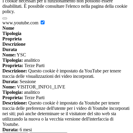
I cookie necessari per il funzionamento non possono essere
disabilitati. È possibile consultare l'elenco nella pagina della cookie
policy.
www.youtube.com
Nome
Tipologia
Proprieta
Descrizione
Durata
Nome:
YSC
Tipologia:
analitico
Proprieta:
Terze Parti
Descrizione:
Questo cookie è impostato da YouTube per tenere
traccia delle visualizzazioni dei video incorporati.
Durata:
Sessione
Nome:
VISITOR_INFO1_LIVE
Tipologia:
analitico
Proprieta:
Terze Parti
Descrizione:
Questo cookie è impostato da Youtube per tenere
traccia delle preferenze dell'utente per i video di Youtube incorporati
nei siti; può anche determinare se il visitatore del sito web sta
utilizzando la nuova o la vecchia versione dell'interfaccia di
Youtube.
Durata:
6 mesi