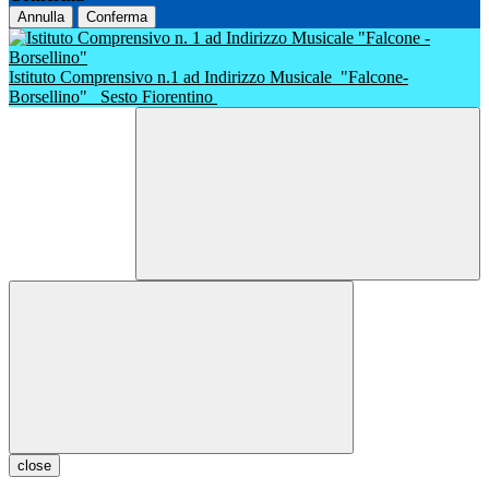
Annulla
Conferma
Istituto Comprensivo n.1 ad Indirizzo Musicale
"Falcone-
Borsellino"
Sesto Fiorentino
close